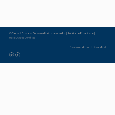
© Girassol Dourado. Todos os direitos reservados |
Política de Privacidade
|
Resolução de Conflitos
Desenvolvido por:
In Your Mind