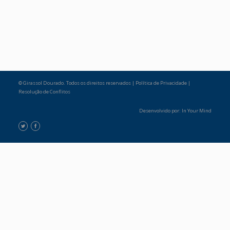
© Girassol Dourado. Todos os direitos reservados |
Política de Privacidade
|
Resolução de Conflitos
Desenvolvido por:
In Your Mind